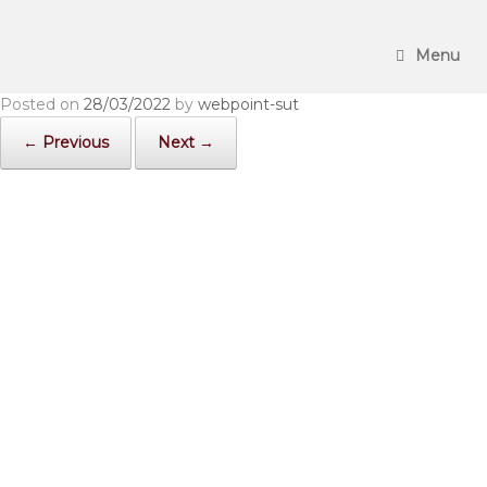
Skip
to
content
Menu
Posted on
28/03/2022
by
webpoint-sut
← Previous
Next →