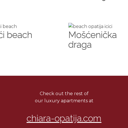
ići beach
Mošćenička
draga
Check out the rest of
our luxury apartments at
chiara-opatija.com