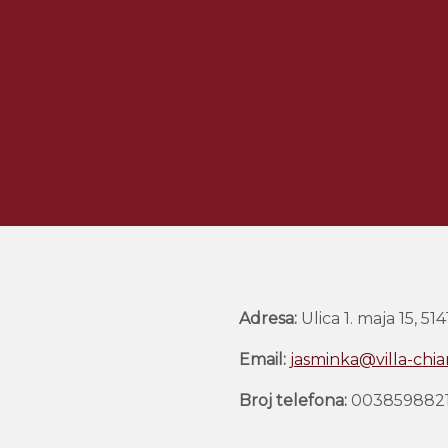
Adresa:
Ulica 1. maja 15, 514
Email:
jasminka@villa-chia
Broj telefona:
‎003859882