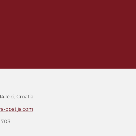
14 Ičići, Croatia
ra-opatija.com
1703