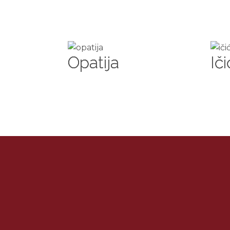
Opatija
Ič