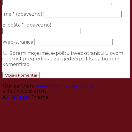
Ime
* (obavezno)
E-pošta
* (obavezno)
Web-stranica
Spremi moje ime, e-poštu i web-stranicu u ovom
internet pregledniku za sljedeći put kada budem
komentirao.
Our partners:
www.ferienhausmiete.de
Villa Chiara © 2026
A
SiteOrigin
Theme