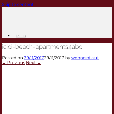
Skip to content
Menu
icici-beach-apartments4abc
Posted on
29/11/2017
29/11/2017
by
webpoint-sut
← Previous
Next →