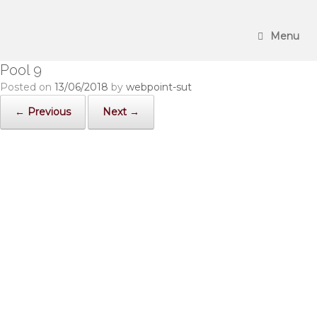
Skip
to
content
Menu
Pool 9
Posted on
13/06/2018
by
webpoint-sut
← Previous
Next →