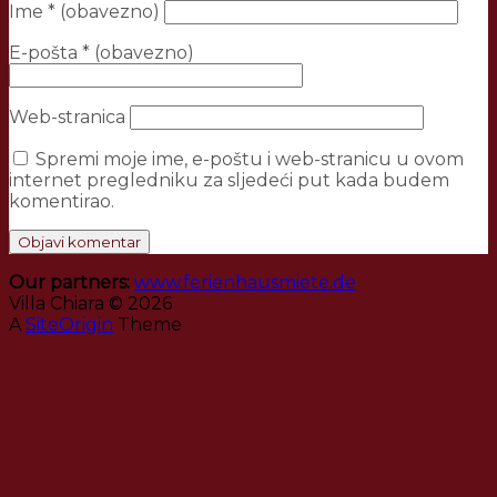
Ime
* (obavezno)
E-pošta
* (obavezno)
Web-stranica
Spremi moje ime, e-poštu i web-stranicu u ovom
internet pregledniku za sljedeći put kada budem
komentirao.
Our partners:
www.ferienhausmiete.de
Villa Chiara © 2026
A
SiteOrigin
Theme